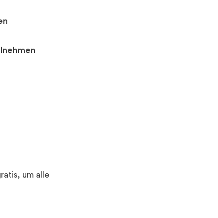
en
ilnehmen
atis, um alle