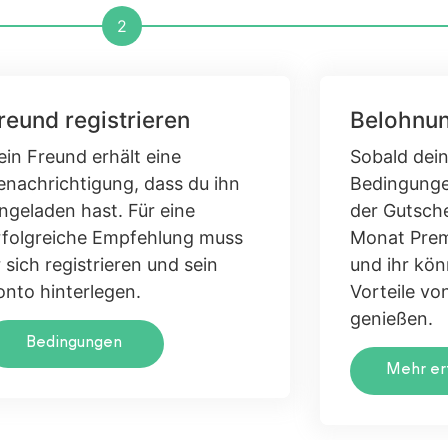
2
reund registrieren
Belohnun
ein Freund erhält eine
Sobald dein
enachrichtigung, dass du ihn
Bedingungen
ingeladen hast. Für eine
der Gutsch
rfolgreiche Empfehlung muss
Monat Prem
 sich registrieren und sein
und ihr kö
onto hinterlegen.
Vorteile v
genießen.
Bedingungen
Mehr er