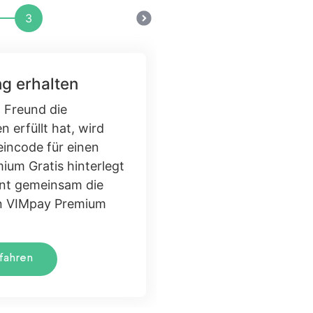
3
g erhalten
 Freund die
 erfüllt hat, wird
eincode für einen
ium Gratis hinterlegt
nnt gemeinsam die
on VIMpay Premium
fahren