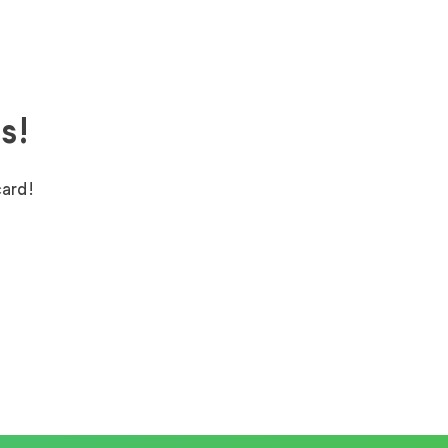
s!
ard!