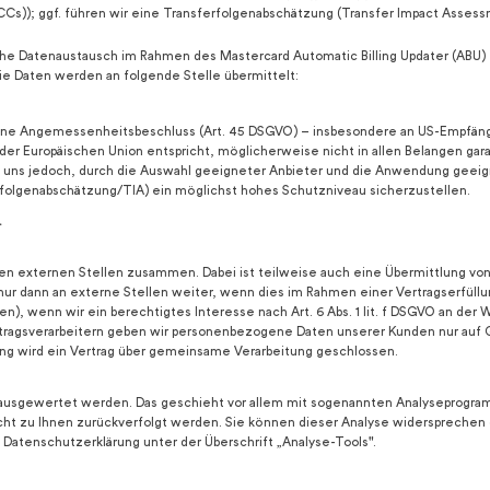
CCs)); ggf. führen wir eine Transferfolgenabschätzung (Transfer Impact Asses
ische Datenaustausch im Rahmen des Mastercard Automatic Billing Updater (ABU
ie Daten werden an folgende Stelle übermittelt:
n ohne Angemessenheitsbeschluss (Art. 45 DSGVO) – insbesondere an US-Empfäng
der Europäischen Union entspricht, möglicherweise nicht in allen Belangen gara
n uns jedoch, durch die Auswahl geeigneter Anbieter und die Anwendung geeign
rfolgenabschätzung/TIA) ein möglichst hohes Schutzniveau sicherzustellen.
.
nen externen Stellen zusammen. Dabei ist teilweise auch eine Übermittlung v
r dann an externe Stellen weiter, wenn dies im Rahmen einer Vertragserfüllung
en), wenn wir ein berechtigtes Interesse nach Art. 6 Abs. 1 lit. f DSGVO an de
tragsverarbeitern geben wir personenbezogene Daten unserer Kunden nur auf G
ung wird ein Vertrag über gemeinsame Verarbeitung geschlossen.
h ausgewertet werden. Das geschieht vor allem mit sogenannten Analyseprogra
ht zu Ihnen zurückverfolgt werden. Sie können dieser Analyse widersprechen 
Datenschutzerklärung unter der Überschrift „Analyse-Tools".