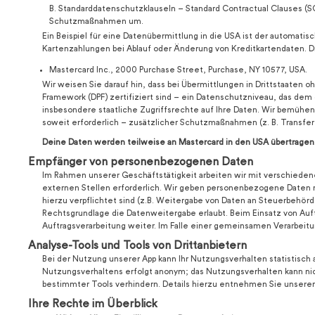
B. Standarddatenschutzklauseln – Standard Contractual Clauses (S
Schutzmaßnahmen um.
Ein Beispiel für eine Datenübermittlung in die USA ist der automat
Kartenzahlungen bei Ablauf oder Änderung von Kreditkartendaten. D
Mastercard Inc., 2000 Purchase Street, Purchase, NY 10577, USA.
Wir weisen Sie darauf hin, dass bei Übermittlungen in Drittstaate
Framework (DPF) zertifiziert sind – ein Datenschutzniveau, das dem 
insbesondere staatliche Zugriffsrechte auf Ihre Daten. Wir bemühe
soweit erforderlich – zusätzlicher Schutzmaßnahmen (z. B. Transfe
Deine Daten werden teilweise an Mastercard in den USA übertragen
Empfänger von personenbezogenen Daten
Im Rahmen unserer Geschäftstätigkeit arbeiten wir mit verschiede
externen Stellen erforderlich. Wir geben personenbezogene Daten nu
hierzu verpflichtet sind (z.B. Weitergabe von Daten an Steuerbehörd
Rechtsgrundlage die Datenweitergabe erlaubt. Beim Einsatz von Auf
Auftragsverarbeitung weiter. Im Falle einer gemeinsamen Verarbeit
Analyse-Tools und Tools von Drittanbietern
Bei der Nutzung unserer App kann Ihr Nutzungsverhalten statistisc
Nutzungsverhaltens erfolgt anonym; das Nutzungsverhalten kann nic
bestimmter Tools verhindern. Details hierzu entnehmen Sie unserer 
Ihre Rechte im Überblick