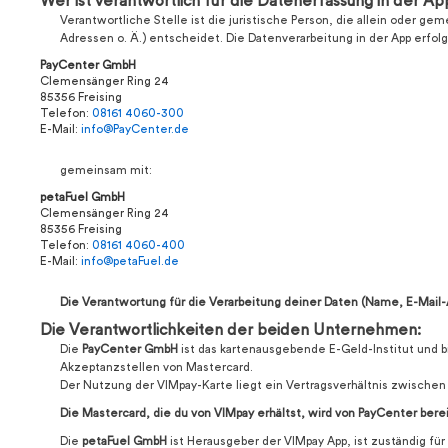
Wer ist verantwortlich für die Datenerfassung in der Ap
Verantwortliche Stelle ist die juristische Person, die allein oder
Adressen o. Ä.) entscheidet. Die Datenverarbeitung in der App erfolg
PayCenter GmbH
Clemensänger Ring 24
85356 Freising
Telefon:
08161 4060-300
E-Mail:
info@PayCenter.de
gemeinsam mit:
petaFuel GmbH
Clemensänger Ring 24
85356 Freising
Telefon:
08161 4060-400
E-Mail:
info@petaFuel.de
Die Verantwortung für die Verarbeitung deiner Daten (Name, E-Mai
Die Verantwortlichkeiten der beiden Unternehmen:
Die
PayCenter GmbH
ist das kartenausgebende E-Geld-Institut und b
Akzeptanzstellen von Mastercard.
Der Nutzung der VIMpay-Karte liegt ein Vertragsverhältnis zwisch
Die Mastercard, die du von VIMpay erhältst, wird von PayCenter berei
Die
petaFuel GmbH
ist Herausgeber der VIMpay App, ist zuständig fü