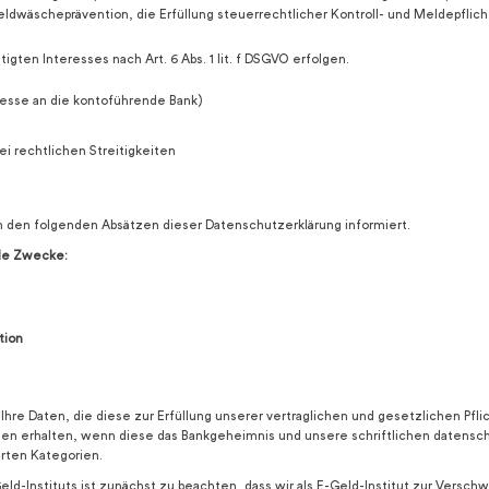
Geldwäscheprävention, die Erfüllung steuerrechtlicher Kontroll- und Meldepfl
gten Interesses nach Art. 6 Abs. 1 lit. f DSGVO erfolgen.
resse an die kontoführende Bank)
i rechtlichen Streitigkeiten
in den folgenden Absätzen dieser Datenschutzerklärung informiert.
nde Zwecke:
tion
Ihre Daten, die diese zur Erfüllung unserer vertraglichen und gesetzlichen Pf
ten erhalten, wenn diese das Bankgeheimnis und unsere schriftlichen datens
rten Kategorien.
eld-Instituts ist zunächst zu beachten, dass wir als E-Geld-Institut zur Vers