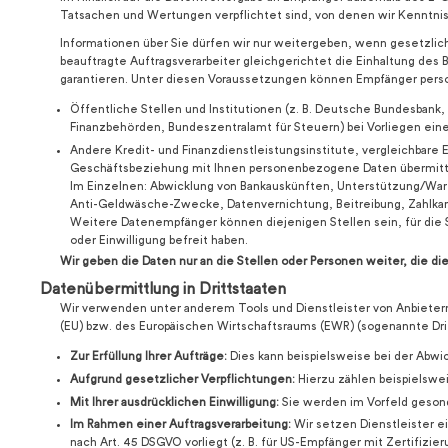
Tatsachen und Wertungen verpflichtet sind, von denen wir Kenntnis
Informationen über Sie dürfen wir nur weitergeben, wenn gesetzlich
beauftragte Auftragsverarbeiter gleichgerichtet die Einhaltung 
garantieren. Unter diesen Voraussetzungen können Empfänger perso
Öffentliche Stellen und Institutionen (z. B. Deutsche Bundesbank,
Finanzbehörden, Bundeszentralamt für Steuern) bei Vorliegen eine
Andere Kredit- und Finanzdienstleistungsinstitute, vergleichbare E
Geschäftsbeziehung mit Ihnen personenbezogene Daten übermitt
Im Einzelnen: Abwicklung von Bankauskünften, Unterstützung/War
Anti-Geldwäsche-Zwecke, Datenvernichtung, Beitreibung, Zahlka
Weitere Datenempfänger können diejenigen Stellen sein, für die S
oder Einwilligung befreit haben.
Wir geben die Daten nur an die Stellen oder Personen weiter, die di
Datenübermittlung in Drittstaaten
Wir verwenden unter anderem Tools und Dienstleister von Anbietern
(EU) bzw. des Europäischen Wirtschaftsraums (EWR) (sogenannte Drit
Zur Erfüllung Ihrer Aufträge:
Dies kann beispielsweise bei der Abwic
Aufgrund gesetzlicher Verpflichtungen:
Hierzu zählen beispielswe
Mit Ihrer ausdrücklichen Einwilligung:
Sie werden im Vorfeld gesond
Im Rahmen einer Auftragsverarbeitung:
Wir setzen Dienstleister ei
nach Art. 45 DSGVO vorliegt (z. B. für US-Empfänger mit Zertifizie