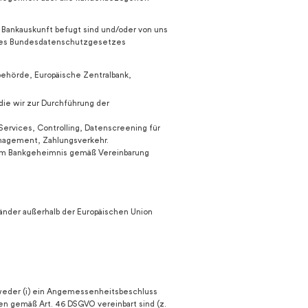
 Bankauskunft befugt sind und/oder von uns
/des Bundesdatenschutzgesetzes
behörde, Europäische Zentralbank,
die wir zur Durchführung der
rvices, Controlling, Datenscreening für
nagement, Zahlungsverkehr.
s vom Bankgeheimnis gemäß Vereinbarung
änder außerhalb der Europäischen Union
entweder (i) ein Angemessenheitsbeschluss
ien gemäß Art. 46 DSGVO vereinbart sind (z.