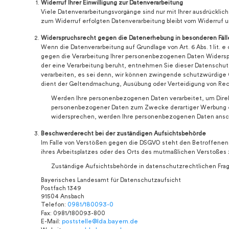
Widerruf Ihrer Einwilligung zur Datenverarbeitung
Viele Datenverarbeitungsvorgänge sind nur mit Ihrer ausdrücklich
zum Widerruf erfolgten Datenverarbeitung bleibt vom Widerruf u
Widerspruchsrecht gegen die Datenerhebung in besonderen Fäll
Wenn die Datenverarbeitung auf Grundlage von Art. 6 Abs. 1 lit. 
gegen die Verarbeitung Ihrer personenbezogenen Daten Widerspru
der eine Verarbeitung beruht, entnehmen Sie dieser Datenschu
verarbeiten, es sei denn, wir können zwingende schutzwürdige G
dient der Geltendmachung, Ausübung oder Verteidigung von Rech
Werden Ihre personenbezogenen Daten verarbeitet, um Direkt
personenbezogener Daten zum Zwecke derartiger Werbung einzu
widersprechen, werden Ihre personenbezogenen Daten ansch
Beschwerderecht bei der zuständigen Aufsichtsbehörde
Im Falle von Verstößen gegen die DSGVO steht den Betroffenen 
ihres Arbeitsplatzes oder des Orts des mutmaßlichen Verstoßes
Zuständige Aufsichtsbehörde in datenschutzrechtlichen Frag
Bayerisches Landesamt für Datenschutzaufsicht
Postfach 1349
91504 Ansbach
Telefon:
0981/180093-0
Fax: 0981/180093-800
E-Mail:
poststelle@lda.bayern.de