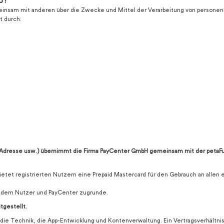
p?
 gemeinsam mit anderen über die Zwecke und Mittel der Verarbeitung von person
t durch:
l-Adresse usw.) übernimmt die Firma PayCenter GmbH gemeinsam mit der petaF
ietet registrierten Nutzern eine Prepaid Mastercard für den Gebrauch an alle
en dem Nutzer und PayCenter zugrunde.
tgestellt.
r die Technik, die App-Entwicklung und Kontenverwaltung. Ein Vertragsverhältn