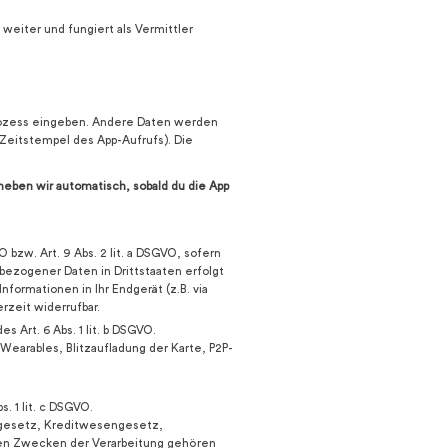
 weiter und fungiert als Vermittler
prozess eingeben. Andere Daten werden
 Zeitstempel des App-Aufrufs). Die
rheben wir automatisch, sobald du die App
 bzw. Art. 9 Abs. 2 lit. a DSGVO, sofern
bezogener Daten in Drittstaaten erfolgt
nformationen in Ihr Endgerät (z.B. via
rzeit widerrufbar.
 Art. 6 Abs. 1 lit. b DSGVO.
earables, Blitzaufladung der Karte, P2P-
. 1 lit. c DSGVO.
tsgesetz, Kreditwesengesetz,
 den Zwecken der Verarbeitung gehören