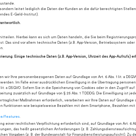
ustande.
sondern leitet lediglich die Daten der Kunden an die dafür berechtigten Stellen
ndes E-Geld-Institut).
antwortlich.
itteilen. Hierbei kann es sich um Daten handeln, die Sie beim Registrierungs
t. Das sind vor allem technische Daten (z.B. App-Version, Betriebssystem oder
en.
strierung. Einige technische Daten (z.B. App-Version, Uhrzeit des App-Aufrufs) e
en wir Ihre personenbezogenen Daten auf Grundlage von Art. 6 Abs. 1 lit. a DSGVO
werden. Im Falle einer ausdrücklichen Einwilligung in die Übertragung personen
it. a DSGVO. Sofern Sie in die Speicherung von Cookies oder in den Zugriff auf I
beitung zusätzlich auf Grundlage von § 25 Abs. 1 TDDDG. Die Einwilligung ist jede
rtraglicher Maßnahmen erforderlich, verarbeiten wir Ihre Daten auf Grundlage des
ren Funktionen wie beispielsweise Bezahlen mit dem Smartphone, Bezahlen mit W
e/features
.
g einer rechtlichen Verpflichtung erforderlich sind, auf Grundlage von Art. 6 Abs
ichtungen, das heißt gesetzlichen Anforderungen (z. B. Zahlungsdiensteaufsich
en Vorgaben (z. B. der Bundesanstalt für Finanzdienstleistungsaufsicht). Zu