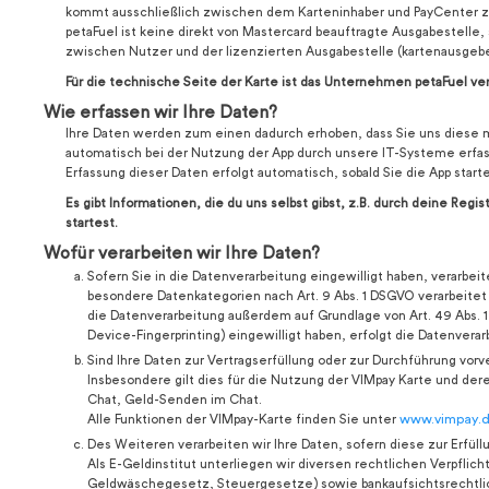
kommt ausschließlich zwischen dem Karteninhaber und PayCenter z
petaFuel ist keine direkt von Mastercard beauftragte Ausgabestelle, 
zwischen Nutzer und der lizenzierten Ausgabestelle (kartenausgebe
Für die technische Seite der Karte ist das Unternehmen petaFuel ver
Wie erfassen wir Ihre Daten?
Ihre Daten werden zum einen dadurch erhoben, dass Sie uns diese m
automatisch bei der Nutzung der App durch unsere IT-Systeme erfass
Erfassung dieser Daten erfolgt automatisch, sobald Sie die App start
Es gibt Informationen, die du uns selbst gibst, z.B. durch deine Regi
startest.
Wofür verarbeiten wir Ihre Daten?
Sofern Sie in die Datenverarbeitung eingewilligt haben, verarbeit
besondere Datenkategorien nach Art. 9 Abs. 1 DSGVO verarbeitet 
die Datenverarbeitung außerdem auf Grundlage von Art. 49 Abs. 1 l
Device-Fingerprinting) eingewilligt haben, erfolgt die Datenverar
Sind Ihre Daten zur Vertragserfüllung oder zur Durchführung vorve
Insbesondere gilt dies für die Nutzung der VIMpay Karte und de
Chat, Geld-Senden im Chat.
Alle Funktionen der VIMpay-Karte finden Sie unter
www.vimpay.d
Des Weiteren verarbeiten wir Ihre Daten, sofern diese zur Erfüllun
Als E-Geldinstitut unterliegen wir diversen rechtlichen Verpfl
Geldwäschegesetz, Steuergesetze) sowie bankaufsichtsrechtlich