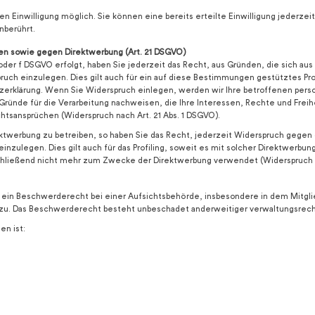
en Einwilligung möglich. Sie können eine bereits erteilte Einwilligung jederzei
nberührt.
en sowie gegen Direktwerbung (Art. 21 DSGVO)
e oder f DSGVO erfolgt, haben Sie jederzeit das Recht, aus Gründen, die sich au
ch einzulegen. Dies gilt auch für ein auf diese Bestimmungen gestütztes Profi
tzerklärung. Wenn Sie Widerspruch einlegen, werden wir Ihre betroffenen pe
ründe für die Verarbeitung nachweisen, die Ihre Interessen, Rechte und Frei
tsansprüchen (Widerspruch nach Art. 21 Abs. 1 DSGVO).
werbung zu betreiben, so haben Sie das Recht, jederzeit Widerspruch gegen d
legen. Dies gilt auch für das Profiling, soweit es mit solcher Direktwerbung
ließend nicht mehr zum Zwecke der Direktwerbung verwendet (Widerspruch na
ein Beschwerderecht bei einer Aufsichtsbehörde, insbesondere in dem Mitgli
 zu. Das Beschwerderecht besteht unbeschadet anderweitiger verwaltungsrecht
en ist: