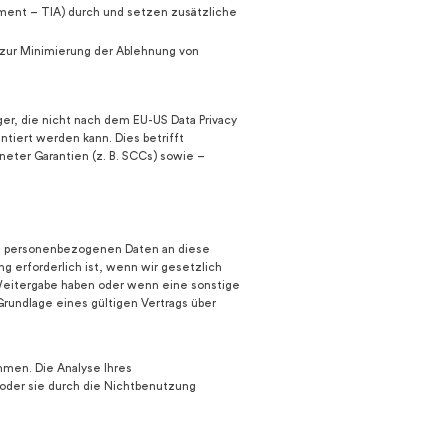
sment – TIA) durch und setzen zusätzliche
) zur Minimierung der Ablehnung von
er, die nicht nach dem EU-US Data Privacy
ntiert werden kann. Dies betrifft
eter Garantien (z. B. SCCs) sowie –
on personenbezogenen Daten an diese
 erforderlich ist, wenn wir gesetzlich
r Weitergabe haben oder wenn eine sonstige
rundlage eines gültigen Vertrags über
mmen. Die Analyse Ihres
oder sie durch die Nichtbenutzung