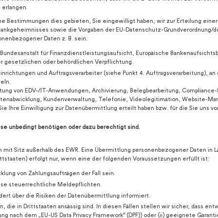
 erlangen.
e Bestimmungen dies gebieten, Sie eingewilligt haben, wir zur Erteilung einer
des Bankgeheimnisses sowie die Vorgaben der EU-Datenschutz-Grundverordnung
nenbezogener Daten z. B. sein:
 Bundesanstalt für Finanzdienstleistungsaufsicht, Europäische Bankenaufsichts
r gesetzlichen oder behördlichen Verpflichtung.
inrichtungen und Auftragsverarbeiter (siehe Punkt 4. Auftragsverarbeitung), an 
eln.
tung von EDV-/IT-Anwendungen, Archivierung, Belegbearbeitung, Compliance-Se
rtenabwicklung, Kundenverwaltung, Telefonie, Videolegitimation, Website-Ma
ie Ihre Einwilligung zur Datenübermittlung erteilt haben bzw. für die Sie un
ese unbedingt benötigen oder dazu berechtigt sind.
 mit Sitz außerhalb des EWR. Eine Übermittlung personenbezogener Daten in L
tstaaten) erfolgt nur, wenn eine der folgenden Voraussetzungen erfüllt ist:
klung von Zahlungsaufträgen der Fall sein.
ise steuerrechtliche Meldepflichten.
ert über die Risiken der Datenübermittlung informiert.
n, die in Drittstaaten ansässig sind. In diesen Fällen stellen wir sicher, dass 
rung nach dem „EU-US Data Privacy Framework" (DPF)) oder (ii) geeignete Garant