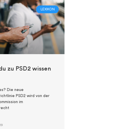
LEXIKON
 du zu PSD2 wissen
as? Die neue
ichtlinie PSD2 wird von der
ommission im
recht
19