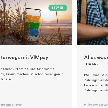
STORIES
terwegs mit VIMpay
Alles was
musst
ufzahlen? Nicht bei uns! Sind wir mal
lich, Urlaub machen ist schon teuer genug.
PSD2 was ist d
rtkosten,
Zahlungsdienstr
Europäischen K
Zahlungsdienst
 September 2019
9. September 20