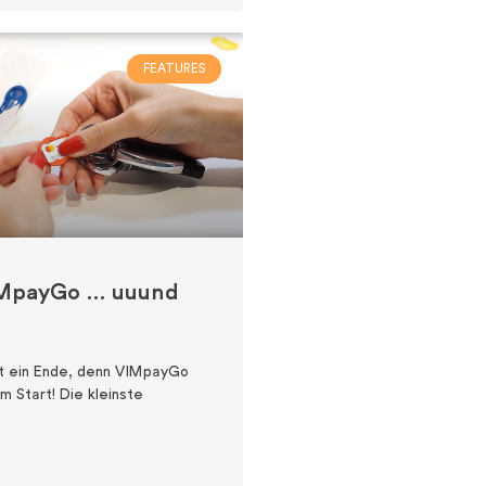
FEATURES
IMpayGo … uuund
t ein Ende, denn VIMpayGo
am Start! Die kleinste